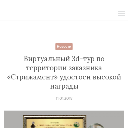
Skip
to
content
Новости
Виртуальный 3d-тур по
территории заказника
«Стрижамент» удостоен высокой
награды
11.01.2018