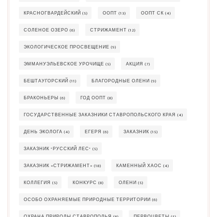
КРАСНОГВАРДЕЙСКИЙ
(5)
ООПТ
(13)
ООПТ СК
(4)
СОЛЕНОЕ ОЗЕРО
(6)
СТРИЖАМЕНТ
(12)
ЭКОЛОГИЧЕСКОЕ ПРОСВЕЩЕНИЕ
(9)
ЭММАНУЭЛЬЕВСКОЕ УРОЧИЩЕ
(5)
АКЦИЯ
(7)
БЕШТАУГОРСКИЙ
(11)
БЛАГОРОДНЫЕ ОЛЕНИ
(9)
БРАКОНЬЕРЫ
(6)
ГОД ООПТ
(8)
ГОСУДАРСТВЕННЫЕ ЗАКАЗНИКИ СТАВРОПОЛЬСКОГО КРАЯ
(4)
ДЕНЬ ЭКОЛОГА
(4)
ЕГЕРЯ
(6)
ЗАКАЗНИК
(15)
ЗАКАЗНИК "РУССКИЙ ЛЕС"
(5)
ЗАКАЗНИК «СТРИЖАМЕНТ»
(18)
КАМЕННЫЙ ХАОС
(4)
КОЛЛЕГИЯ
(5)
КОНКУРС
(8)
ОЛЕНИ
(5)
ОСОБО ОХРАНЯЕМЫЕ ПРИРОДНЫЕ ТЕРРИТОРИИ
(6)
ОХРАНА ПРИРОДЫ СТАВРОПОЛЬЯ
(8)
ПЕРВОЦВЕТЫ
(5)