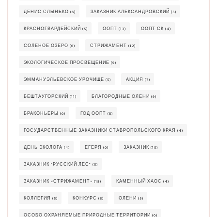
ДЕНИС СЛЫНЬКО
(6)
ЗАКАЗНИК АЛЕКСАНДРОВСКИЙ
(5)
КРАСНОГВАРДЕЙСКИЙ
(5)
ООПТ
(13)
ООПТ СК
(4)
СОЛЕНОЕ ОЗЕРО
(6)
СТРИЖАМЕНТ
(12)
ЭКОЛОГИЧЕСКОЕ ПРОСВЕЩЕНИЕ
(9)
ЭММАНУЭЛЬЕВСКОЕ УРОЧИЩЕ
(5)
АКЦИЯ
(7)
БЕШТАУГОРСКИЙ
(11)
БЛАГОРОДНЫЕ ОЛЕНИ
(9)
БРАКОНЬЕРЫ
(6)
ГОД ООПТ
(8)
ГОСУДАРСТВЕННЫЕ ЗАКАЗНИКИ СТАВРОПОЛЬСКОГО КРАЯ
(4)
ДЕНЬ ЭКОЛОГА
(4)
ЕГЕРЯ
(6)
ЗАКАЗНИК
(15)
ЗАКАЗНИК "РУССКИЙ ЛЕС"
(5)
ЗАКАЗНИК «СТРИЖАМЕНТ»
(18)
КАМЕННЫЙ ХАОС
(4)
КОЛЛЕГИЯ
(5)
КОНКУРС
(8)
ОЛЕНИ
(5)
ОСОБО ОХРАНЯЕМЫЕ ПРИРОДНЫЕ ТЕРРИТОРИИ
(6)